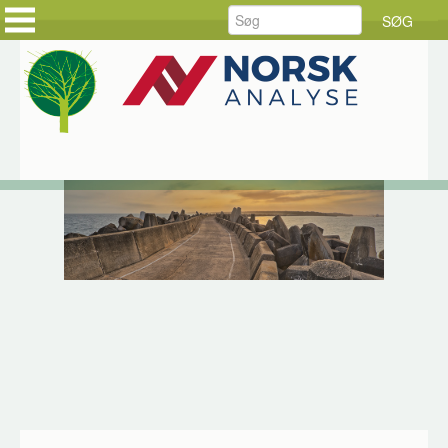
FORSIDE
FORSIDE
PRODUKTER
KUNDEHISTORIER
LØSNINGER
HOLD DIG AJOUR
SERVICE
BESTIL DINE VARER
RÅDGIVNING
BESTIL SERVICE
DOWNLOAD
JOB HOS CKE
OM CKE
KONTAKT OS
Hjem
Applikationer
CKE-kortet