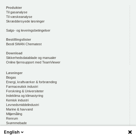
Produkter
Til gasanalyse
Til væskeanalyse
Skræddersyede løsninger
Salgs- og leveringsbetingelser
Bestillingslister
Bestil SWAN Chematest
Download
Sikkerhedsdatablade og manualer
Online fjernsupport med TeamViewer
Løsninger
Biogas
Energi, kraftværker & forbrænding
Farmaceutisk industri
Forskning & Universiteter
Indeklima og klimastyring
Kemisk industri
Levnedsmiddelindustri
Marine & havvand
Miljømåling
Renrum
Svømmebade
Vandmiljø, drikkevand & vandkvalitet
English