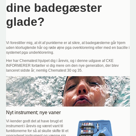
dine badegæster
glade?
Vi forestiller mig, at ét af punkterne er at sikre, at badegæsterne går hjem
uden klorlugtende hår og røde øjne pga overklorering eller med en bacille i
systemet pga underklorering.
Her har Chematest hjulpet dig i årevis, og i denne udgave af CKE
INFORMERER fortæller vi dig mere om den nye generation, der blev
lanceret sidste år; nemlig Chematest 30 og 35.
Nyt instrument; nye vaner
Vi kender godt det at have brugt et
instrument i årevis og været vant til
funktionerne for så at skulle skifte til et
opgraderet instrument og vænne sig