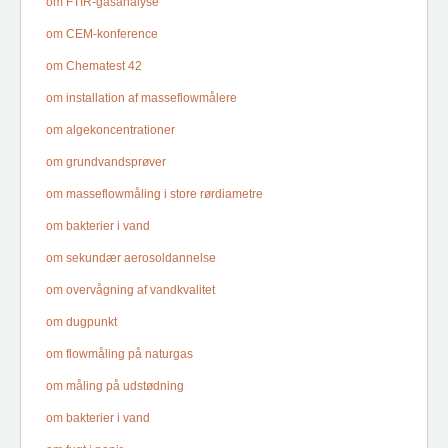
om FTIR-gasanalyse
om CEM-konference
om Chematest 42
om installation af masseflowmålere
om algekoncentrationer
om grundvandsprøver
om masseflowmåling i store rørdiametre
om bakterier i vand
om sekundær aerosoldannelse
om overvågning af vandkvalitet
om dugpunkt
om flowmåling på naturgas
om måling på udstødning
om bakterier i vand