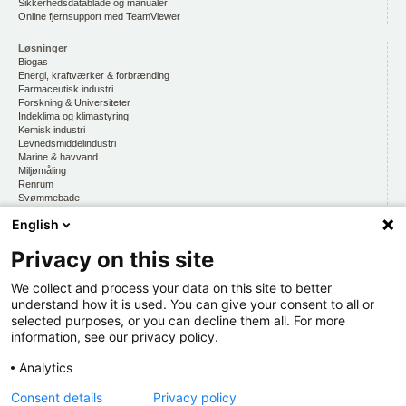
Sikkerhedsdatablade og manualer
Online fjernsupport med TeamViewer
Løsninger
Biogas
Energi, kraftværker & forbrænding
Farmaceutisk industri
Forskning & Universiteter
Indeklima og klimastyring
Kemisk industri
Levnedsmiddelindustri
Marine & havvand
Miljømåling
Renrum
Svømmebade
Vandmiljø, drikkevand & vandkvalitet
English
Privacy on this site
CKE
Om os
At arbejde hos CKE
We collect and process your data on this site to better
Persondatapolitik
understand how it is used. You can give your consent to all or
selected purposes, or you can decline them all. For more
Kontakt os
information, see our privacy policy.
Organisation
Hold dig opdateret
Analytics
Via CKE INFORMERER
Consent details
Privacy policy