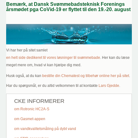
Bemærk, at Dansk Svømmebadsteknisk Forenings
årsmødet pga CoVid-19 er flyttet til den 19.-20. august
Vi har her på sitet samlet
en helt side dedikeret til vores løsninger til svømmebade
. Her kan du læse
meget mere om, hvad vi kan hjælpe dig med.
Husk også, at du kan
bestille din C
hematest og tilbehør online her på site
t
.
Har du spørgsmål, er du altid velkommen til at kontakte
Lars Gjedde
.
CKE INFORMERER
om Rotronic HC2A-S
om Gasmet-appen
om vandkvalitetsmåling på dybt vand