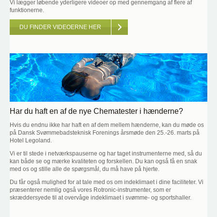
Vi lægger løbende yderligere videoer op med gennemgang af flere af
funktionerne.
DU FINDER VIDEOERNE HER
Har du haft en af de nye Chematester i hænderne?
Hvis du endnu ikke har haft en af dem mellem hænderne, kan du møde os
på Dansk Svømmebadsteknisk Forenings årsmøde den 25.-26. marts på
Hotel Legoland.
Vi er til stede i netværkspauserne og har taget instrumenterne med, så du
kan både se og mærke kvaliteten og forskellen. Du kan også få en snak
med os og stille alle de spørgsmål, du må have på hjerte.
Du får også mulighed for at tale med os om indeklimaet i dine faciliteter. Vi
præsenterer nemlig også vores Rotronic-instrumenter, som er
skræddersyede til at overvåge indeklimaet i svømme- og sportshaller.