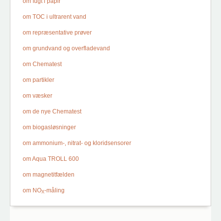
om fugt i papir
om TOC i ultrarent vand
om repræsentative prøver
om grundvand og overfladevand
om Chematest
om partikler
om væsker
om de nye Chematest
om biogasløsninger
om ammonium-, nitrat- og kloridsensorer
om Aqua TROLL 600
om magnetitfælden
om NO
-måling
X