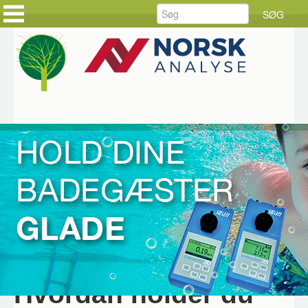
FORSIDE
FORSIDE
PRODUKTER
KUNDEHISTORIER
LØSNINGER
HOLD DIG AJOUR
SERVICE
BESTIL DINE VARER
RÅDGIVNING
BESTIL SERVICE
DOWNLOAD
JOB HOS CKE
OM CKE
KONTAKT OS
Hjem
CKE INFORMERER
2020 02 CKEI
Chematest
Februar 2020
Hvordan holder du