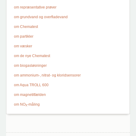
om repræsentative prøver
om grundvand og overfladevand
om Chematest
om partikler
om væsker
om de nye Chematest
om biogasløsninger
om ammonium-, nitrat- og kloridsensorer
om Aqua TROLL 600
om magnetitfælden
om NO
-måling
X