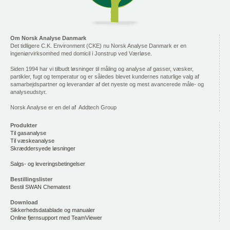
Om Norsk Analyse Danmark
Det tidligere C.K. Environment (CKE) nu Norsk Analyse Danmark er en
ingeniørvirksomhed med domicil i Jonstrup ved Værløse.
Siden 1994 har vi tilbudt løsninger til måling og analyse af gasser, væsker,
partikler, fugt og temperatur og er således blevet kundernes naturlige valg af
samarbejdspartner og leverandør af det nyeste og mest avancerede måle- og
analyseudstyr.
Norsk Analyse er en del af Addtech Group
Produkter
Til gasanalyse
Til væskeanalyse
Skræddersyede løsninger
Salgs- og leveringsbetingelser
Bestillingslister
Bestil SWAN Chematest
Download
Sikkerhedsdatablade og manualer
Online fjernsupport med TeamViewer