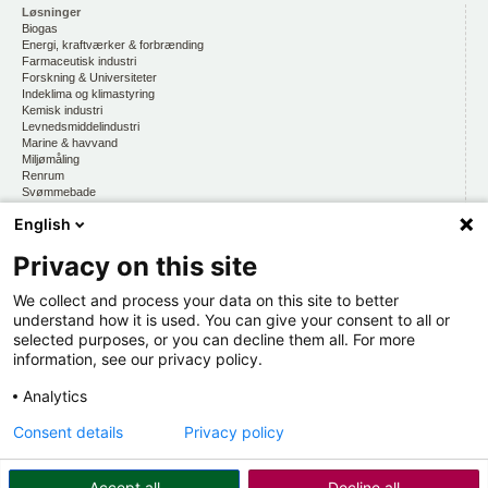
Løsninger
Biogas
Energi, kraftværker & forbrænding
Farmaceutisk industri
Forskning & Universiteter
Indeklima og klimastyring
Kemisk industri
Levnedsmiddelindustri
Marine & havvand
Miljømåling
Renrum
Svømmebade
Vandmiljø, drikkevand & vandkvalitet
English
Privacy on this site
CKE
Om os
At arbejde hos CKE
We collect and process your data on this site to better
Persondatapolitik
understand how it is used. You can give your consent to all or
selected purposes, or you can decline them all. For more
Kontakt os
information, see our privacy policy.
Organisation
Hold dig opdateret
Analytics
Via CKE INFORMERER
Consent details
Privacy policy
Accept all
Decline all