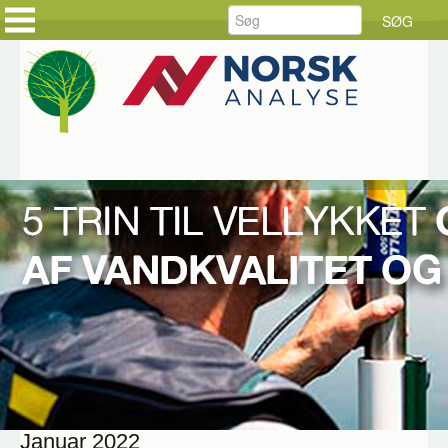
FORSIDE
FORSIDE
PRODUKTER
KUNDEHISTORIER
LØSNINGER
HOLD DIG AJOUR
SERVICE
BESTIL DINE VARER
RÅDGIVNING
BESTIL SERVICE
DOWNLOAD
JOB HOS CKE
OM CKE
KONTAKT OS
Hjem
CKE INFORMERER
2022 01 CKEI
Webinar om
overvågning af
vandkvalitet og
vandstand
Januar 2022