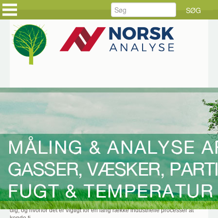
FORSIDE
FORSIDE
PRODUKTER
KUNDEHISTORIER
LØSNINGER
HOLD DIG AJOUR
SERVICE
BESTIL DINE VARER
RÅDGIVNING
BESTIL SERVICE
DOWNLOAD
JOB HOS CKE
OM CKE
KONTAKT OS
Hjem
Nyheder
19-10-2021 - Hvad er dugpunkt, og hvorfor er det vigtigt
for industrien?
I denne udgave af CKE INFORMERER kan du læse, hvad det betyder for
dig, og hvorfor det er vigtigt for en lang række industrielle processer at