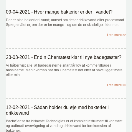
09-04-2021 - Hvor mange bakterier er der i vandet?
Der er altid bakterier i vand; uanset om det er drikkevand eller procesvand.
Spørgsmålet er, om der er for mange - og om de er skadelige. I denne u
Læs mere >>
23-03-2021 - Er din Chematest klar til nye badegæster?
Vi håber vist alle, at badegæsterne snart får lov at komme tilbage i
bassinerne. Men hvordan har din Chematest det efter at have ligget mere
eller min
Læs mere >>
12-02-2021 - Sådan holder du øje med bakterier i
drikkevand
BactoSense fra bNovate Technolgies er et komplet instrument til konstant
og uafbrudt overvågning af vand og drikkevand for forekomsten af
bakterier.