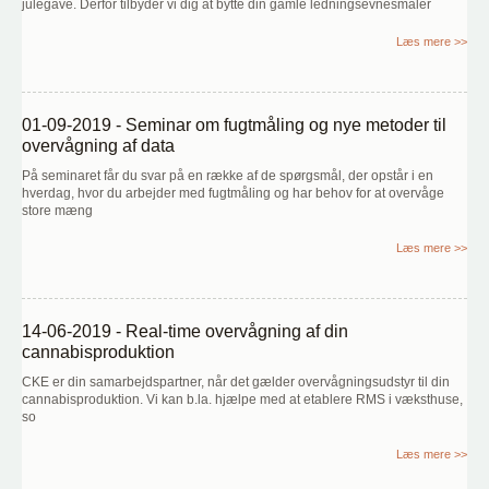
julegave. Derfor tilbyder vi dig at bytte din gamle ledningsevnesmåler
Læs mere >>
01-09-2019 - Seminar om fugtmåling og nye metoder til
overvågning af data
På seminaret får du svar på en række af de spørgsmål, der opstår i en
hverdag, hvor du arbejder med fugtmåling og har behov for at overvåge
store mæng
Læs mere >>
14-06-2019 - Real-time overvågning af din
cannabisproduktion
CKE er din samarbejdspartner, når det gælder overvågningsudstyr til din
cannabisproduktion. Vi kan b.la. hjælpe med at etablere RMS i væksthuse,
so
Læs mere >>