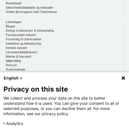
Download
Sikkerhedsdatablade og manualer
Online fjernsupport med TeamViewer
Løsninger
Biogas
Energi, kraftværker & forbrænding
Farmaceutisk industri
Forskning & Universiteter
Indeklima og klimastyring
Kemisk industri
Levnedsmiddelindustri
Marine & havvand
Miljømåling
Renrum
Svømmebade
Vandmiljø, drikkevand & vandkvalitet
English
Privacy on this site
CKE
Om os
At arbejde hos CKE
We collect and process your data on this site to better
Persondatapolitik
understand how it is used. You can give your consent to all or
selected purposes, or you can decline them all. For more
Kontakt os
information, see our privacy policy.
Organisation
Hold dig opdateret
Analytics
Via CKE INFORMERER