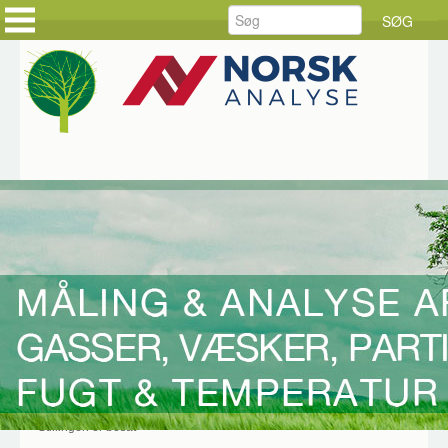
FORSIDE
FORSIDE
PRODUKTER
KUNDEHISTORIER
LØSNINGER
HOLD DIG AJOUR
SERVICE
BESTIL DINE VARER
RÅDGIVNING
BESTIL SERVICE
DOWNLOAD
JOB HOS CKE
OM CKE
KONTAKT OS
Hjem
Nyheder
01-05-2018 - Er du vores nye
salgskonsulent?
*** Stillingen er besat ***