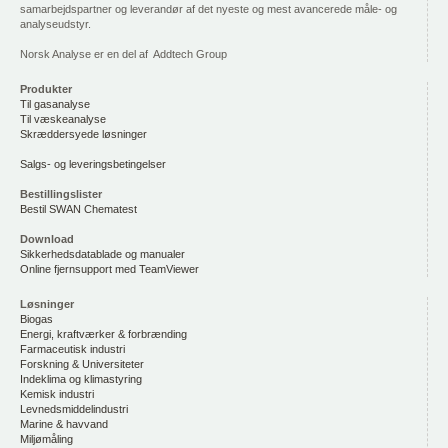
samarbejdspartner og leverandør af det nyeste og mest avancerede måle- og
analyseudstyr.
Norsk Analyse er en del af Addtech Group
Produkter
Til gasanalyse
Til væskeanalyse
Skræddersyede løsninger
Salgs- og leveringsbetingelser
Bestillingslister
Bestil SWAN Chematest
Download
Sikkerhedsdatablade og manualer
Online fjernsupport med TeamViewer
Løsninger
Biogas
Energi, kraftværker & forbrænding
Farmaceutisk industri
Forskning & Universiteter
Indeklima og klimastyring
Kemisk industri
Levnedsmiddelindustri
Marine & havvand
Miljømåling