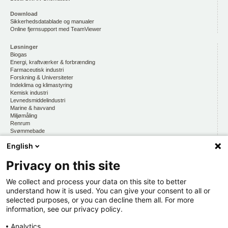
Download
Sikkerhedsdatablade og manualer
Online fjernsupport med TeamViewer
Løsninger
Biogas
Energi, kraftværker & forbrænding
Farmaceutisk industri
Forskning & Universiteter
Indeklima og klimastyring
Kemisk industri
Levnedsmiddelindustri
Marine & havvand
Miljømåling
Renrum
Svømmebade
Vandmiljø, drikkevand & vandkvalitet
English
Privacy on this site
CKE
Om os
At arbejde hos CKE
We collect and process your data on this site to better
Persondatapolitik
understand how it is used. You can give your consent to all or
selected purposes, or you can decline them all. For more
Kontakt os
information, see our privacy policy.
Organisation
Hold dig opdateret
Analytics