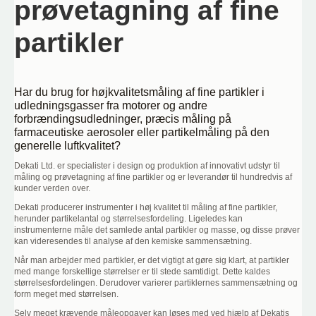
prøvetagning af fine
partikler
Har du brug for højkvalitetsmåling af fine partikler i
udledningsgasser fra motorer og andre
forbrændingsudledninger, præcis måling på
farmaceutiske aerosoler eller partikelmåling på den
generelle luftkvalitet?
Dekati Ltd. er specialister i design og produktion af innovativt udstyr til
måling og prøvetagning af fine partikler og er leverandør til hundredvis af
kunder verden over.
Dekati producerer instrumenter i høj kvalitet til måling af fine partikler,
herunder partikelantal og størrelsesfordeling. Ligeledes kan
instrumenterne måle det samlede antal partikler og masse, og disse prøver
kan videresendes til analyse af den kemiske sammensætning.
Når man arbejder med partikler, er det vigtigt at gøre sig klart, at partikler
med mange forskellige størrelser er til stede samtidigt. Dette kaldes
størrelsesfordelingen. Derudover varierer partiklernes sammensætning og
form meget med størrelsen.
Selv meget krævende måleopgaver kan løses med ved hjælp af Dekatis