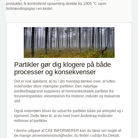
produkter, fx kontrolleret opsamling direkte fra 1000 °C varm
forbrændingsgas i en kedel.
Partikler gør dig klogere på både
processer og konsekvenser
Det er nok sjældent, at du i din hverdag tænker over, at luften
indeholder store mængder partikler. Den naturlige
partikelbaggrund suppleres af menneskeskabte partikler fra
forureningskilder, eksempelvis fra motorer, industri og mekanisk
slid.
Også indendørs bliver du udsat for partikler både på arbejdet og i
hjemmet. Dette fører til, at du med hvert åndedrag indånder
millioner af partikler.
I denne udgave af CKE INFORMERER kan du læse om nogle af
de mange anvendelsesmuligheder, du finder i udstyr fra Dekati,