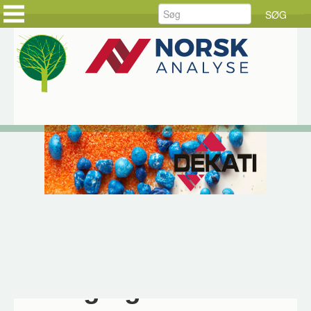
FORSIDE
FORSIDE
PRODUKTER
KUNDEHISTORIER
LØSNINGER
HOLD DIG AJOUR
SERVICE
BESTIL DINE VARER
RÅDGIVNING
BESTIL SERVICE
DOWNLOAD
JOB HOS CKE
OM CKE
KONTAKT OS
Hjem
Produkter
DEKATI
Dekati
Måling og