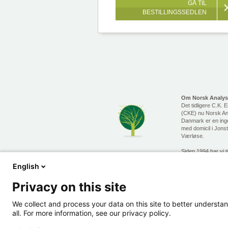
GÅ TIL
BESTILLINGSSEDLEN
Om Norsk Analy
Det tidligere C.K. 
(CKE) nu Norsk A
Danmark er en ing
med domicil i Jons
Værløse.
Siden 1994 har vi t
til måling og analy
English
væsker, partikler, 
temperatur og er s
kundernes naturlig
Privacy on this site
samarbejdspartner
af det nyeste og 
We collect and process your data on this site to better understan
måle- og analyseud
all. For more information, see our privacy policy.
Norsk Analyse er e
Addtech Group