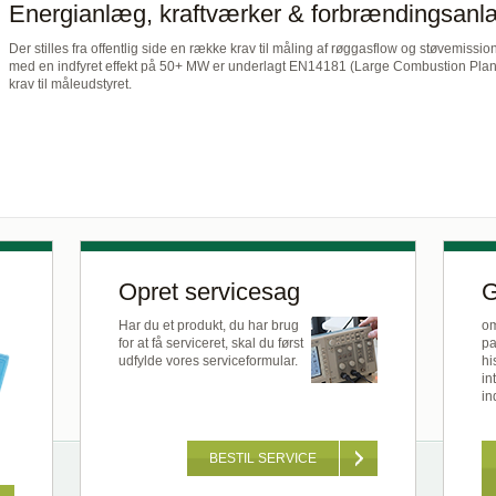
Energianlæg, kraftværker & forbrændingsan
Der stilles fra offentlig side en række krav til måling af røggasflow og støvemissio
med en indfyret effekt på 50+ MW er underlagt EN14181 (Large Combustion Plants
krav til måleudstyret.
Opret servicesag
G
Har du et produkt, du har brug
om
for at få serviceret, skal du først
pa
udfylde vores serviceformular.
hi
in
in
BESTIL SERVICE