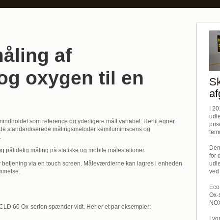
åling af
og oxygen til en
S
af
I 2
udl
ndholdet som reference og yderligere målt variabel. Hertil egner
pris
r de standardiserede målingsmetoder kemiluminiscens og
fem
.
Den
 og pålidelig måling på statiske og mobile målestationer.
for 
r betjening via en touch screen. Måleværdierne kan lagres i enheden
udl
ommelse.
ved
Eco
Ox-
NOX
 CLD 60 Ox-serien spænder vidt. Her er et par eksempler:
I v