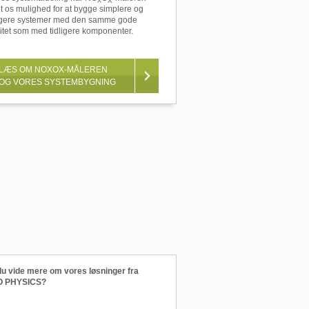
X
X
et os mulighed for at bygge simplere og
ligere systemer med den samme gode
litet som med tidligere komponenter.
LÆS OM NOXOX-MÅLEREN
OG VORES SYSTEMBYGNING
 du vide mere om vores løsninger fra
O PHYSICS?