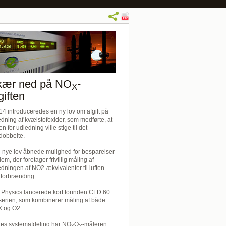
kær ned på NO
-
X
giften
014 introduceredes en ny lov om afgift
på
edning af kvælstofoxider, som medførte, at
en for udledning ville stige til det
dobbelte.
 nye lov åbnede mulighed for besparelser
dem, der foretager frivillig måling af
edningen af NO2-ækvivalenter til luften
 forbrænding.
 Physics lancerede kort forinden CLD 60
serien, som kombinerer måling af både
 og O2.
ores systemafdeling har NO
O
-måleren