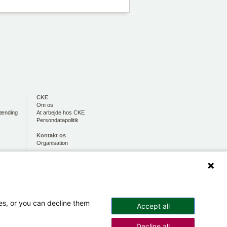
CKE
Om os
rænding
At arbejde hos CKE
Persondatapolitik
Kontakt os
Organisation
Hold dig opdateret
Via CKE INFORMERER
ses, or you can decline them
Accept all
Decline all