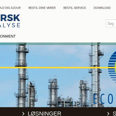
LD DIG AJOUR
BESTIL DINE VARER
BESTIL SERVICE
DOWNLOAD
IRONMENT
LØSNINGER