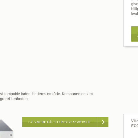
giv
bil
kva
est kompakte inden for deres område. Komponenter som
greret i enheden.
Vil
LÆS MERE PÅ ECO PHYSICS' WEBSITE
EC