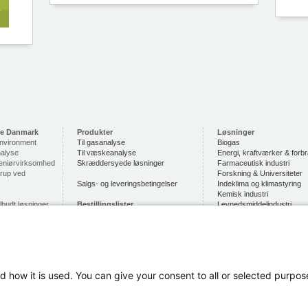
se Danmark
Produkter
Løsninger
Environment
Til gasanalyse
Biogas
nalyse
Til væskeanalyse
Energi, kraftværker & forb
eniørvirksomhed
Skræddersyede løsninger
Farmaceutisk industri
trup ved
Forskning & Universiteter
Salgs- og leveringsbetingelser
Indeklima og klimastyring
Kemisk industri
ilbudt løsninger
Bestillingslister
Levnedsmiddelindustri
se af gasser,
Bestil SWAN Chematest
Marine & havvand
fugt og
Miljømåling
åledes blevet
Download
Renrum
e valg af
Sikkerhedsdatablade og manualer
Svømmebade
 og leverandør
Online fjernsupport med
Vandmiljø, drikkevand &
mest avancerede
TeamViewer
vandkvalitet
d how it is used. You can give your consent to all or selected purpo
styr.
n del af