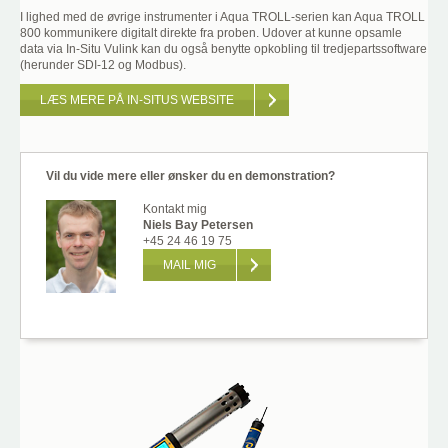
I lighed med de øvrige instrumenter i Aqua TROLL-serien kan Aqua TROLL
800 kommunikere digitalt direkte fra proben. Udover at kunne opsamle
data via In-Situ Vulink kan du også benytte opkobling til tredjepartssoftware
(herunder SDI-12 og Modbus).
LÆS MERE PÅ IN-SITUS WEBSITE
Vil du vide mere eller ønsker du en demonstration?
Kontakt mig
Niels Bay Petersen
+45 24 46 19 75
MAIL MIG