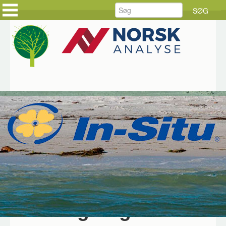
FORSIDE
FORSIDE
PRODUKTER
KUNDEHISTORIER
LØSNINGER
HOLD DIG AJOUR
SERVICE
BESTIL DINE VARER
RÅDGIVNING
BESTIL SERVICE
DOWNLOAD
JOB HOS CKE
OM CKE
KONTAKT OS
Hjem
Produkter
In-Situ
Aqua TROLL 800
Aqua TROLL® 800 Multiparametersonde
Overvågning af