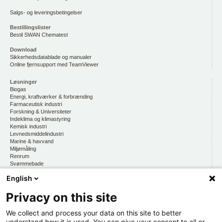
Salgs- og leveringsbetingelser
Bestillingslister
Bestil SWAN Chematest
Download
Sikkerhedsdatablade og manualer
Online fjernsupport med TeamViewer
Løsninger
Biogas
Energi, kraftværker & forbrænding
Farmaceutisk industri
Forskning & Universiteter
Indeklima og klimastyring
Kemisk industri
Levnedsmiddelindustri
Marine & havvand
Miljømåling
Renrum
Svømmebade
Vandmiljø, drikkevand & vandkvalitet
English
Privacy on this site
CKE
Om os
At arbejde hos CKE
We collect and process your data on this site to better
Persondatapolitik
understand how it is used. You can give your consent to all or