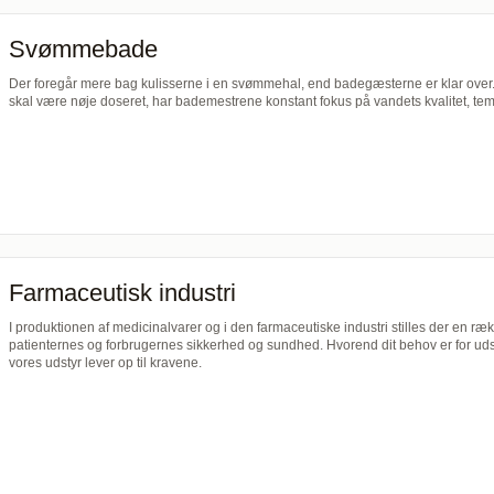
Svømmebade
Der foregår mere bag kulisserne i en svømmehal, end badegæsterne er klar ove
skal være nøje doseret, har bademestrene konstant fokus på vandets kvalitet, te
Farmaceutisk industri
I produktionen af medicinalvarer og i den farmaceutiske industri stilles der en rækk
patienternes og forbrugernes sikkerhed og sundhed. Hvorend dit behov er for udst
vores udstyr lever op til kravene.