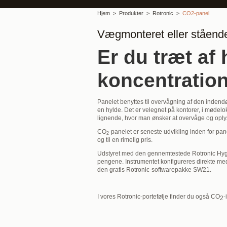
Hjem
Produkter
Rotronic
CO2-panel
Vægmonteret eller ståen
Er du træt af
koncentratio
Panelet benyttes til overvågning af den indendø
en hylde. Det er velegnet på kontorer, i mødelok
lignende, hvor man ønsker at overvåge og oplyse
CO
-panelet er seneste udvikling inden for pa
2
og til en rimelig pris.
Udstyret med den gennemtestede Rotronic Hygro
pengene. Instrumentet konfigureres direkte med
den gratis Rotronic-softwarepakke SW21.
I vores Rotronic-portefølje finder du også CO
-
2