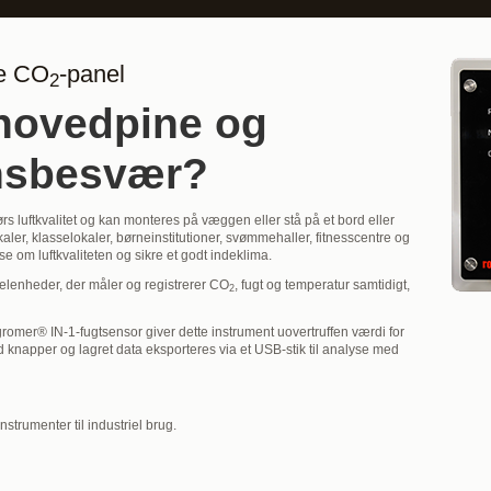
de CO
-panel
2
 hovedpine og
nsbesvær?
rs luftkvalitet og kan monteres på væggen eller stå på et bord eller
aler, klasselokaler, børneinstitutioner, svømmehaller, fitnesscentre og
 om luftkvaliteten og sikre et godt indeklima.
nelenheder, der måler og registrerer CO
, fugt og temperatur samtidigt,
2
mer® IN-1-fugtsensor giver dette instrument uovertruffen værdi for
 knapper og lagret data eksporteres via et USB-stik til analyse med
instrumenter til industriel brug.