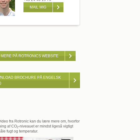
MAIL MIG
 MERE PÅ ROTRONICS WEBSITE
NLOAD BROCHURE PÅ ENGELSK
)
video fra Rotronic kan du lære mere om, hvorfor
ning af CO
-niveauet er mindst ligeså vigtigt
2
åle fugt og temperatur.