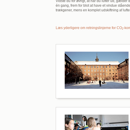
Vidste du for øvrigt, at når du lufter ud, gælder
én gang, frem for blot at have et vindue ståend
trækgener, mens en komplet udskiftning af luften 
Læs yderligere om retningslinjerne for CO
-kon
2