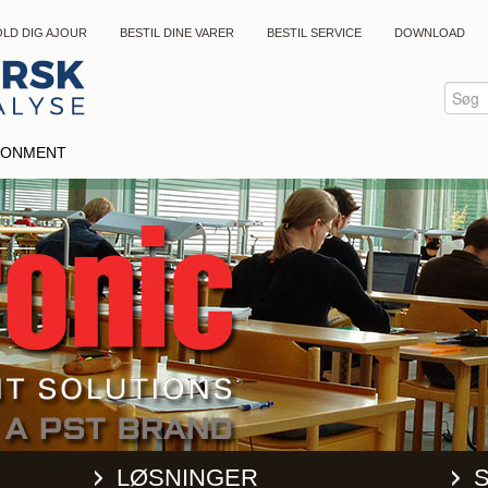
LD DIG AJOUR
BESTIL DINE VARER
BESTIL SERVICE
DOWNLOAD
IRONMENT
LØSNINGER