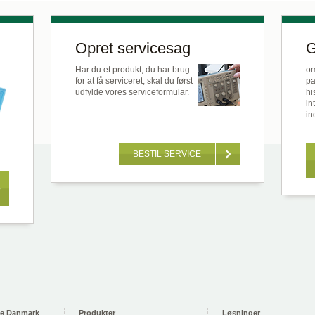
Opret servicesag
G
Har du et produkt, du har brug
om
for at få serviceret, skal du først
pa
udfylde vores serviceformular.
hi
in
in
BESTIL SERVICE
se Danmark
Produkter
Løsninger