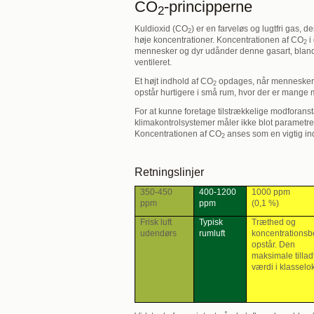
CO
-principperne
2
Kuldioxid (CO
) er en farveløs og lugtfri gas, 
2
høje koncentrationer. Koncentrationen af CO
i
2
mennesker og dyr udånder denne gasart, blandes
ventileret.
Et højt indhold af CO
opdages, når mennesker hu
2
opstår hurtigere i små rum, hvor der er mange
For at kunne foretage tilstrækkelige modforanstalt
klimakontrolsystemer måler ikke blot parametre
Koncentrationen af CO
anses som en vigtig indi
2
Retningslinjer
350-450
400-1200
1000 ppm
ppm
ppm
(0,1 %)
Frisk luft
Typisk
Træthed og
udendørs
rumluft
koncentrations
opstår. Den
maksimale tillad
værdi i klasselok