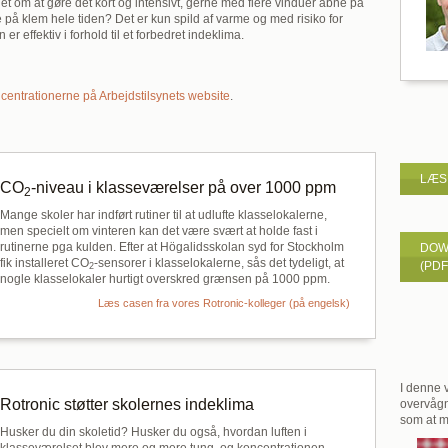
 det om at gøre det kort og intensivt, gerne med flere vinduer åbne på
e på klem hele tiden? Det er kun spild af varme og med risiko for
er effektiv i forhold til et forbedret indeklima.
centrationerne på Arbejdstilsynets website
.
LÆS
CO
-niveau i klasseværelser på over 1000 ppm
2
Mange skoler har indført rutiner til at udlufte klasselokalerne,
men specielt om vinteren kan det være svært at holde fast i
rutinerne pga kulden. Efter at Högalidsskolan syd for Stockholm
DOW
fik installeret CO
-sensorer i klasselokalerne, sås det tydeligt, at
(PDF
2
nogle klasselokaler hurtigt overskred grænsen på 1000 ppm.
Læs casen fra vores Rotronic-kolleger (på engelsk)
I denne 
Rotronic støtter skolernes indeklima
overvåg
som at m
Husker du din skoletid? Husker du også, hvordan luften i