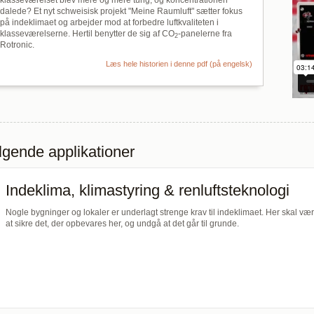
klasseværelset blev mere og mere tung, og koncentrationen
dalede? Et nyt schweisisk projekt "Meine Raumluft" sætter fokus
på indeklimaet og arbejder mod at forbedre luftkvaliteten i
klasseværelserne. Hertil benytter de sig af CO
-panelerne fra
2
Rotronic.
Læs hele historien i denne pdf (på engelsk)
ølgende applikationer
Indeklima, klimastyring & renluftsteknologi
Nogle bygninger og lokaler er underlagt strenge krav til indeklimaet. Her skal vær
at sikre det, der opbevares her, og undgå at det går til grunde.