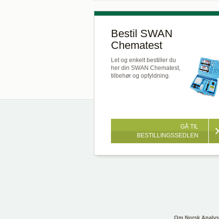
Bestil SWAN
Chematest
Let og enkelt bestiller du
her din SWAN Chematest,
tilbehør og opfyldning.
GÅ TIL
BESTILLINGSSEDLEN
Om Norsk Analy