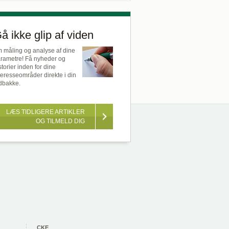
å ikke glip af viden
 måling og analyse af dine
rametre! Få nyheder og
storier inden for dine
teresseområder direkte i din
dbakke.
LÆS TIDLIGERE ARTIKLER
OG TILMELD DIG
CKE