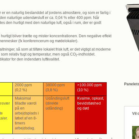
der er en naturlig bestanddel af jordens atmosfære, og som er farlig i
 den naturlige udendørsluft er ca. 0,04 % eller 400 ppm. Når
 den hurtigt med den naturlige luft, også i rum, der er godt
rtigt bliver trætte og mister koncentrationen. Den negative effekt
 mennesker (fx konferencerum og mødelokaler).
ninger, så som at tilføre lokalet frisk luft, er det vigtigt at moderne
 som relativ fugt og temperatur, men også CO
-indholdet.
2
kator for den indendørs luftkvalitet.
Panelet
2000 ppm
38000 ppm
>100.000 ppm
(0,2 %)
(3,8 %)
(10 %)
Maksimal
Udåndingsluft
Kvalme, opkast,
besvær
tilladte værdi
(direkte
bevidstløshed
på en
udånding)
og død
te
arbejdsplads i
Vil
aler.
løbet af en 8-
timers
arbejdsdag.