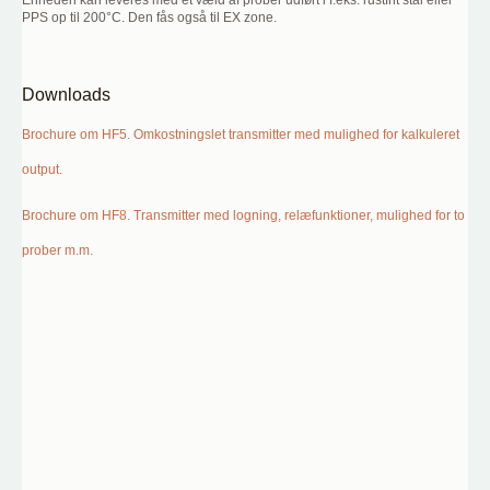
Enheden kan leveres med et væld af prober udført i f.eks. rustfrit stål eller
PPS op til 200°C. Den fås også til EX zone.
Downloads
Brochure om HF5. Omkostningslet transmitter med mulighed for kalkuleret
output.
Brochure om HF8. Transmitter med logning, relæfunktioner, mulighed for to
prober m.m.