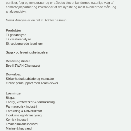
partikler, fugt og temperatur og er således blevet kundernes naturlige valg af
samarbejdspartner og leverandør af det nyeste og mest avancerede måle- og
analyseudstyr.
Norsk Analyse er en del af Addtech Group
Produkter
Til gasanalyse
Til væskeanalyse
Skræddersyede løsninger
Salgs- og leveringsbetingelser
Bestillingslister
Bestil SWAN Chematest
Download
Sikkerhedsdatablade og manualer
Online fjernsupport med TeamViewer
Løsninger
Biogas
Energi, kraftværker & forbrænding
Farmaceutisk industri
Forskning & Universiteter
Indeklima og klimastyring
Kemisk industri
Levnedsmiddelindustri
Marine & havvand