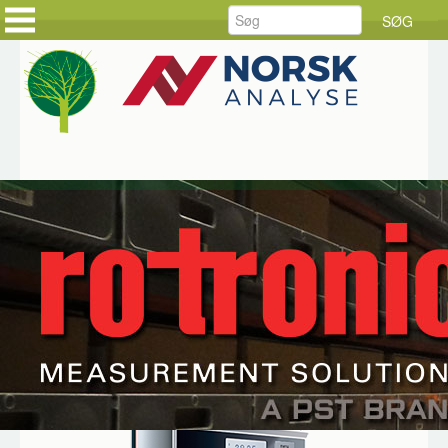
FORSIDE
FORSIDE
PRODUKTER
KUNDEHISTORIER
LØSNINGER
HOLD DIG AJOUR
SERVICE
BESTIL DINE VARER
RÅDGIVNING
BESTIL SERVICE
DOWNLOAD
JOB HOS CKE
OM CKE
KONTAKT OS
Hjem
Produkter
Rotronic
HygroFlex
HygroFlex