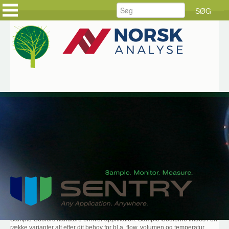
FORSIDE
FORSIDE
PRODUKTER
KUNDEHISTORIER
LØSNINGER
HOLD DIG AJOUR
SERVICE
BESTIL DINE VARER
RÅDGIVNING
BESTIL SERVICE
DOWNLOAD
JOB HOS CKE
OM CKE
KONTAKT OS
Hjem
Produkter
Sentry
Sentry Sample
Coolers
Sentry Sample Coolers
Designet til drifts- og omkostningseffektiv prøveafkøling kan Sentrys
Sample Coolers håndtere enhver applikation. Sample Coolerne findes i en
række varianter alt efter dit behov for bl.a. flow, volumen og temperatur.