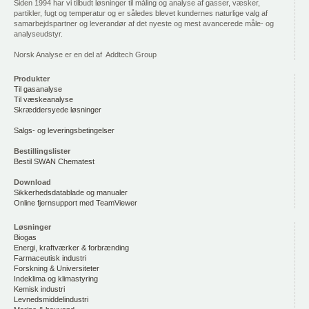
Siden 1994 har vi tilbudt løsninger til måling og analyse af gasser, væsker,
partikler, fugt og temperatur og er således blevet kundernes naturlige valg af
samarbejdspartner og leverandør af det nyeste og mest avancerede måle- og
analyseudstyr.
Norsk Analyse er en del af Addtech Group
Produkter
Til gasanalyse
Til væskeanalyse
Skræddersyede løsninger
Salgs- og leveringsbetingelser
Bestillingslister
Bestil SWAN Chematest
Download
Sikkerhedsdatablade og manualer
Online fjernsupport med TeamViewer
Løsninger
Biogas
Energi, kraftværker & forbrænding
Farmaceutisk industri
Forskning & Universiteter
Indeklima og klimastyring
Kemisk industri
Levnedsmiddelindustri