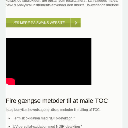
kulstof, og kuldioxiden, der opstår som resultat heraf, kan således måles.
SWAN Analytical Instruments anvender den direkte UV-oxidationsmetode.
LÆS MERE PÅ SWANS WEBSITE
Fire gængse metoder til at måle TOC
I dag benyttes hovedsageligt disse metoder til måling af TOC:
Termisk oxidation med NDIR-detektion *
UV-persulfat-oxidation med NDIR-detektion *