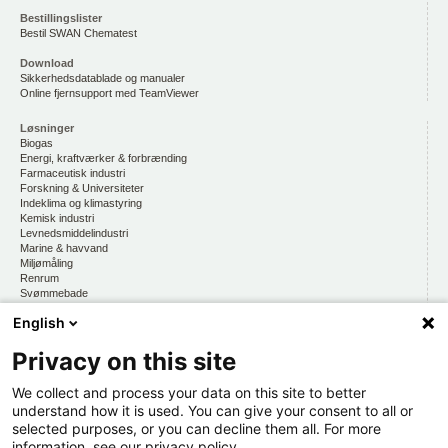
Bestillingslister
Bestil SWAN Chematest
Download
Sikkerhedsdatablade og manualer
Online fjernsupport med TeamViewer
Løsninger
Biogas
Energi, kraftværker & forbrænding
Farmaceutisk industri
Forskning & Universiteter
Indeklima og klimastyring
Kemisk industri
Levnedsmiddelindustri
Marine & havvand
Miljømåling
Renrum
Svømmebade
Vandmiljø, drikkevand & vandkvalitet
English
Privacy on this site
CKE
Om os
At arbejde hos CKE
We collect and process your data on this site to better
Persondatapolitik
understand how it is used. You can give your consent to all or
selected purposes, or you can decline them all. For more
Kontakt os
information, see our privacy policy.