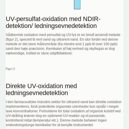
UV-persulfat-oxidation med NDIR-
detektion/ ledningsevnedetektion
Vådkemisk oxidation med persulfat og UV-lys er en bredt anvendt metode
(figur 2), specielt til rent vand og ultrarent vand. En stor fordel ved denne
metode er det store måleområde (fra mindre end 1 ppb til over 100 ppb)
samt den høje præcision. Kemikaler af høj renhed og skyllegas er dog
nødvendige, hvilket er store udgiftsfaktorer.
Figur 2
Direkte UV-oxidation med
ledningsevnedetektion
I den farmaceutiske industris sektor for ultrarent vand kan direkte oxidation
implementeres, fordi potentielle organiske urenheder kun opstår i meget
lave koncentrationer. Forholdene for total oxidation af organisk kulstof ved
UV-stråling kræver dog en optimeret UV-reaktor og et passende,
kontrolleret miljø (temperatur etc.). Denne metode behøver ingen
omkostningstunge kemikalier for at benytte instrumentet.