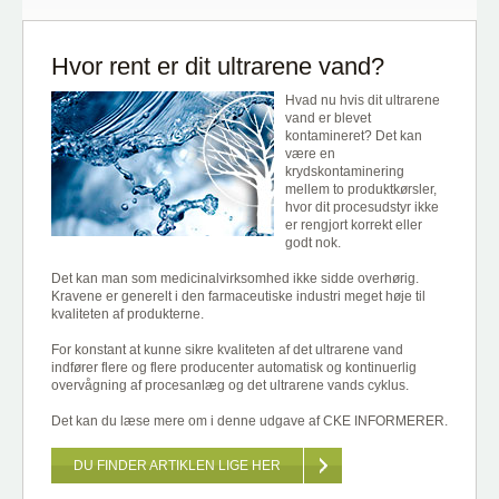
Hvor rent er dit ultrarene vand?
Hvad nu hvis dit ultrarene
vand er blevet
kontamineret? Det kan
være en
krydskontaminering
mellem to produktkørsler,
hvor dit procesudstyr ikke
er rengjort korrekt eller
godt nok.
Det kan man som medicinalvirksomhed ikke sidde overhørig.
Kravene er generelt i den farmaceutiske industri meget høje til
kvaliteten af produkterne.
For konstant at kunne sikre kvaliteten af det ultrarene vand
indfører flere og flere producenter automatisk og kontinuerlig
overvågning af procesanlæg og det ultrarene vands cyklus.
Det kan du læse mere om i denne udgave af CKE INFORMERER.
DU FINDER ARTIKLEN LIGE HER