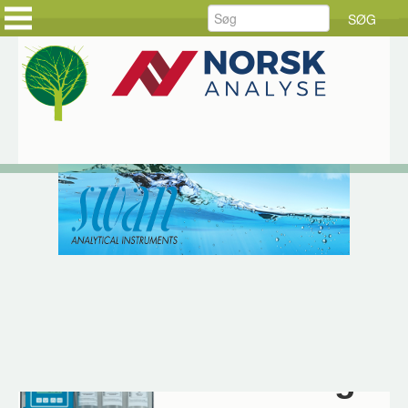
FORSIDE
FORSIDE
PRODUKTER
KUNDEHISTORIER
LØSNINGER
HOLD DIG AJOUR
SERVICE
BESTIL DINE VARER
RÅDGIVNING
BESTIL SERVICE
DOWNLOAD
JOB HOS CKE
OM CKE
KONTAKT OS
Hjem
Produkter
SWAN
AMI LineTOC
SWAN AMI Line-TOC
TOC-målinger