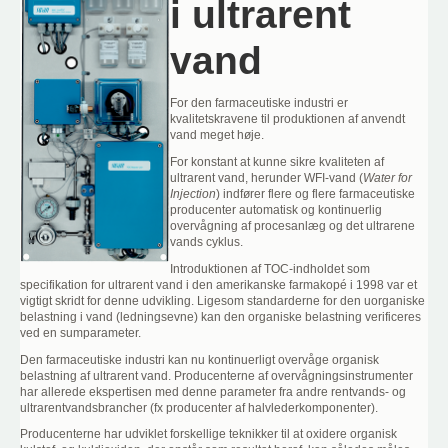
i ultrarent
vand
For den farmaceutiske industri er
kvalitetskravene til produktionen af anvendt
vand meget høje.
For konstant at kunne sikre kvaliteten af
ultrarent vand, herunder WFI-vand (
Water for
Injection
) indfører flere og flere farmaceutiske
producenter automatisk og kontinuerlig
overvågning af procesanlæg og det ultrarene
vands cyklus.
Introduktionen af TOC-indholdet som
specifikation for ultrarent vand i den amerikanske farmakopé i 1998 var et
vigtigt skridt for denne udvikling. Ligesom standarderne for den uorganiske
belastning i vand (ledningsevne) kan den organiske belastning verificeres
ved en sumparameter.
Den farmaceutiske industri kan nu kontinuerligt overvåge organisk
belastning af ultrarent vand. Producenterne af overvågningsinstrumenter
har allerede ekspertisen med denne parameter fra andre rentvands- og
ultrarentvandsbrancher (fx producenter af halvlederkomponenter).
Producenterne har udviklet forskellige teknikker til at oxidere organisk