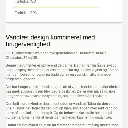
Turbiditet ISO
Turbiditet EPA
Vandtæt design kombineret med
brugervenlighed
I 2019 lancerede Swan den nye generation af Chematest; nemlig
Chematest 30 og 35.
Begge instrumenter er større end de gamle. De har nemlig fået et nyt og
større display, hvor det nu er ekstra nemt for dig at blive vejledt og aflæse
menuen. Den er for øvrigt på både dansk og svensk, hvilket har øget
brugervenligheden.
Det har længe været et ønske blandt de af vores kunder, der måler direkte i
bassinet, at glasspidsen blev bedre beskyttet. Det er den nu, så du ikke
længere behøver være bekymret for, om den bliver slået i stykker.
Den helt store nyhed er dog, at enheden er vandtæt. Taber du den ved et
uheld i bassinet, tager du den blot op igen, skyller den med rent vand og
tørrer af med køkkenrullepapir. Og du behøver ikke skulle helt ned på
bunden af bassinet for at hente den; enheden kan nemlig også flyde.
Endnu en stor nyhed er, at du nu foretager temperaturmåling direkte med