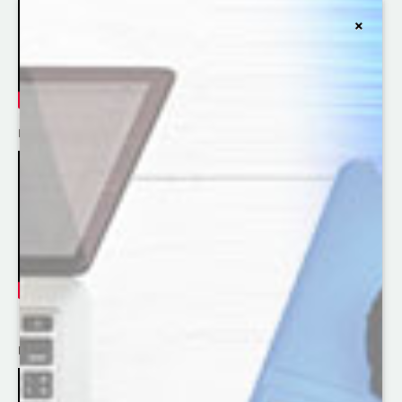
×
Indstilling af enheder
Præsentation af Chematest 30 og 35