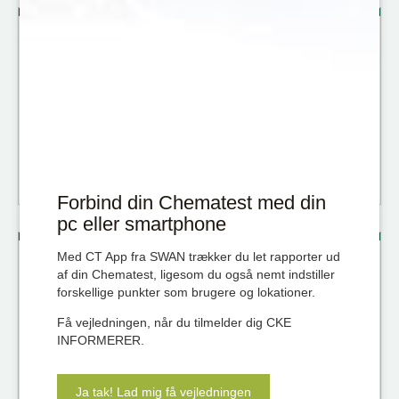
Opret servicesag
Har du et produkt, du har brug for at få serviceret,
skal du først udfylde vores serviceformular.
BESTIL SERVICE
Forbind din Chematest med din
pc eller smartphone
Med CT App fra SWAN trækker du let rapporter ud
Gå ikke glip af viden
af din Chematest, ligesom du også nemt indstiller
forskellige punkter som brugere og lokationer.
om måling og analyse af dine parametre! Få
nyheder og historier inden for dine
Få vejledningen, når du tilmelder dig CKE
interesseområder direkte i din indbakke.
INFORMERER.
LÆS TIDLIGERE ARTIKLER OG TILMELD DIG
Ja tak! Lad mig få vejledningen