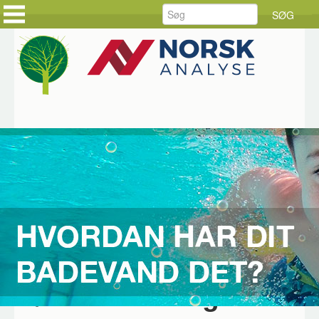
FORSIDE
FORSIDE
PRODUKTER
KUNDEHISTORIER
LØSNINGER
HOLD DIG AJOUR
SERVICE
BESTIL DINE VARER
RÅDGIVNING
BESTIL SERVICE
DOWNLOAD
JOB HOS CKE
OM CKE
KONTAKT OS
Hjem
Produkter
SWAN
Chematest
SWAN Chematest 30, 35 og 42
Gør dine badegæster