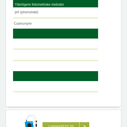
Yderligere fotometriske metoder
pH (phenolrød)
Cyanursyre
CHEMATEST 35