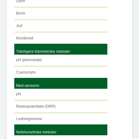
Ozon
Brom
Jod
Klordioxid
Yderligere fotometriske metoder
pH (phenolrød)
Cyanursyre
Med sensorer
pH
Redoxpotentiale (ORP)
Ledningssevne
Nefelometriske metoder