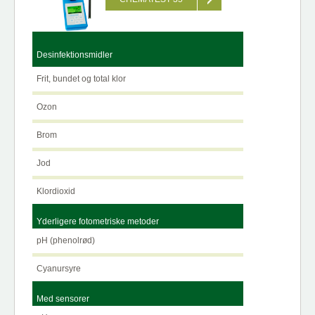
Desinfektionsmidler
Frit, bundet og total klor
Ozon
Brom
Jod
Klordioxid
Yderligere fotometriske metoder
pH (phenolrød)
Cyanursyre
Med sensorer