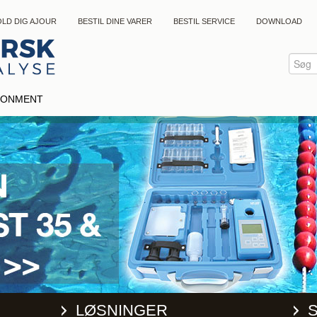
LD DIG AJOUR
BESTIL DINE VARER
BESTIL SERVICE
DOWNLOAD
IRONMENT
LØSNINGER