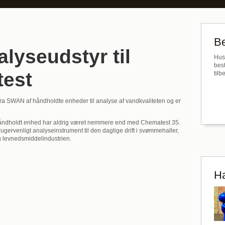
B
lyseudstyr til
Husk
bes
test
tilb
ra SWAN af håndholdte enheder til analyse af vandkvaliteten og er
åndholdt enhed har aldrig været nemmere end med Chematest 35.
rugervenligt analyseinstrument til den daglige drift i svømmehaller,
 levnedsmiddelindustrien.
Ha