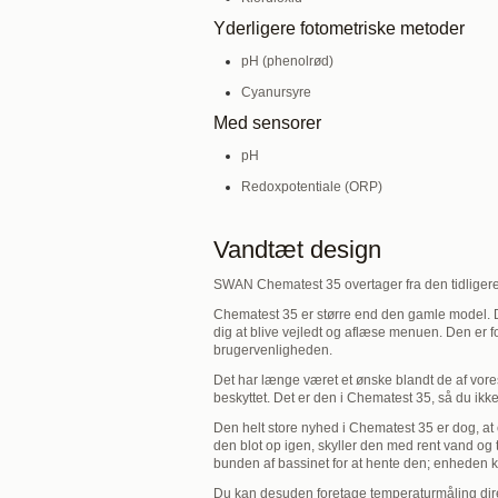
Yderligere fotometriske metoder
pH (phenolrød)
Cyanursyre
Med sensorer
pH
Redoxpotentiale (ORP)
Vandtæt design
SWAN Chematest 35 overtager fra den tidliger
Chematest 35 er større end den gamle model. Den
dig at blive vejledt og aflæse menuen. Den er f
brugervenligheden.
Det har længe været et ønske blandt de af vores
beskyttet. Det er den i Chematest 35, så du ikk
Den helt store nyhed i Chematest 35 er dog, at
den blot op igen, skyller den med rent vand og 
bunden af bassinet for at hente den; enheden k
Du kan desuden foretage temperaturmåling dire