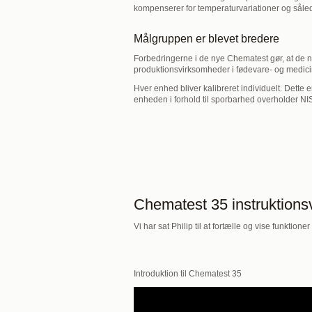
kompenserer for temperaturvariationer og såled
Målgruppen er blevet bredere
Forbedringerne i de nye Chematest gør, at de 
produktionsvirksomheder i fødevare- og medic
Hver enhed bliver kalibreret individuelt. Dette e
enheden i forhold til sporbarhed overholder NI
Chematest 35 instruktions
Vi har sat Philip til at fortælle og vise funktion
Introduktion til Chematest 35