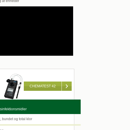
ng af enheder
CHEMATEST 42
infektionsmidler
, bundet og total klor