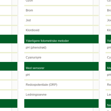
Ozon
Oz
Brom
Br
Jod
Jo
Klordioxid
Klo
Yderligere fotometriske metoder
Yde
pH (phenolrød)
pH 
Cyanursyre
Cya
Med sensorer
Med
pH
p
Redoxpotentiale (ORP)
Red
Ledningssevne
Led
Nef