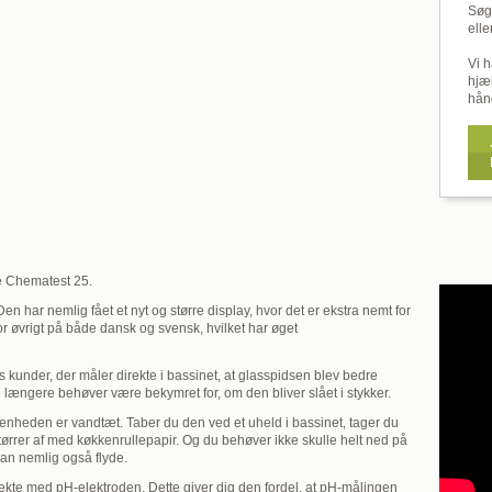
Søg
elle
Vi h
hjæ
hån
e Chematest 25.
 har nemlig fået et nyt og større display, hvor det er ekstra nemt for
or øvrigt på både dansk og svensk, hvilket har øget
 kunder, der måler direkte i bassinet, at glasspidsen blev bedre
e længere behøver være bekymret for, om den bliver slået i stykker.
 enheden er vandtæt. Taber du den ved et uheld i bassinet, tager du
tørrer af med køkkenrullepapir. Og du behøver ikke skulle helt ned på
an nemlig også flyde.
kte med pH-elektroden. Dette giver dig den fordel, at pH-målingen