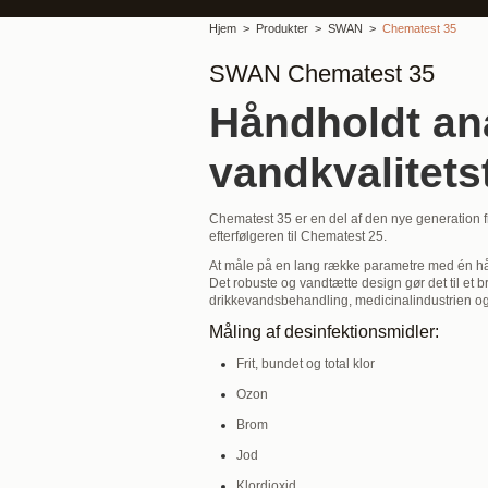
Hjem
Produkter
SWAN
Chematest 35
SWAN Chematest 35
Håndholdt ana
vandkvalitets
Chematest 35 er en del af den nye generation f
efterfølgeren til Chematest 25.
At måle på en lang række parametre med én h
Det robuste og vandtætte design gør det til et b
drikkevandsbehandling, medicinalindustrien og
Måling af desinfektionsmidler:
Frit, bundet og total klor
Ozon
Brom
Jod
Klordioxid