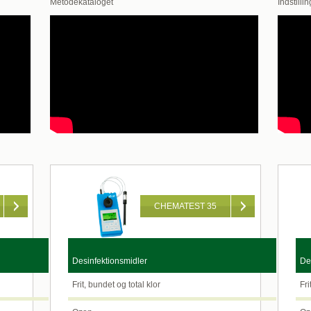
Metodekataloget
Indstilli
CHEMATEST 35
Desinfektionsmidler
Des
Frit, bundet og total klor
Frit