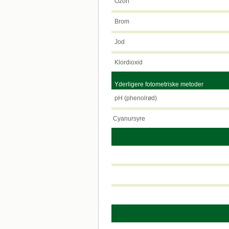
Ozon
Brom
Jod
Klordioxid
Yderligere fotometriske metoder
pH (phenolrød)
Cyanursyre