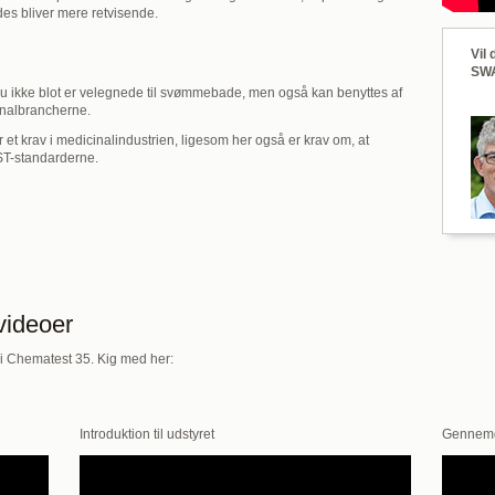
es bliver mere retvisende.
Vil
SW
nu ikke blot er velegnede til svømmebade, men også kan benyttes af
inalbrancherne.
r et krav i medicinalindustrien, ligesom her også er krav om, at
ST-standarderne.
videoer
er i Chematest 35. Kig med her:
Introduktion til udstyret
Gennemg