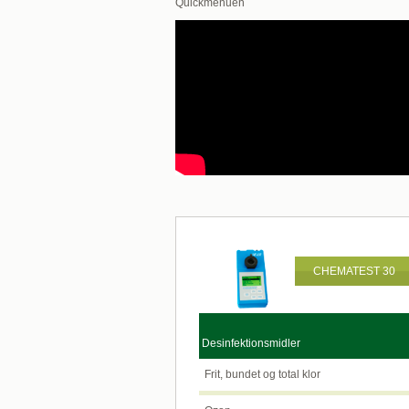
Quickmenuen
CHEMATEST 30
Desinfektionsmidler
Frit, bundet og total klor