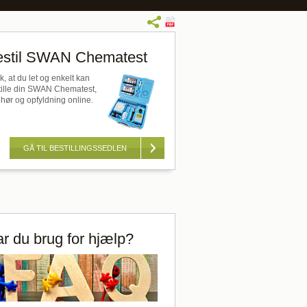
estil SWAN Chematest
, at du let og enkelt kan
tille din SWAN Chematest,
ehør og opfyldning online.
GÅ TIL BESTILLINGSSEDLEN
r du brug for hjælp?