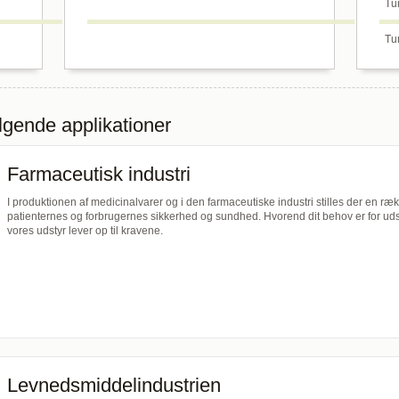
Tur
Tur
ølgende applikationer
Farmaceutisk industri
I produktionen af medicinalvarer og i den farmaceutiske industri stilles der en rækk
patienternes og forbrugernes sikkerhed og sundhed. Hvorend dit behov er for udst
vores udstyr lever op til kravene.
Levnedsmiddelindustrien