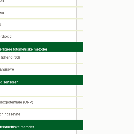
on
om
d
rdioxid
rligere fotometriske metoder
(phenolrød)
nursyre
 sensorer
H
oxpotentiale (ORP)
ningssevne
elometriske metoder