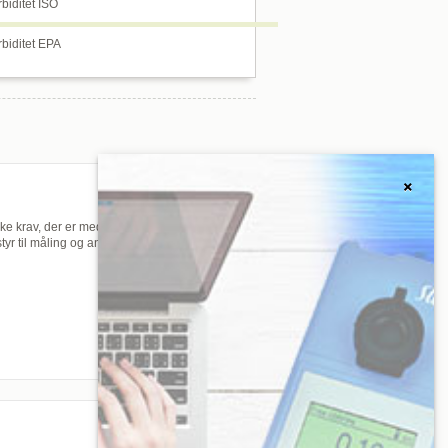
biditet ISO
biditet EPA
×
e krav, der er med til at sikre brugernes,
yr til måling og analyse, dokumenterer vi, at
Hvad har du brug for?