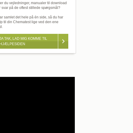
er du vejledninger, manualer til download
r svar på de oftest stillede spørgsmål?
ar samlet det hele på én side, så du har
lp til din Chematest lige ved den ene
d.
JA TAK, LAD MIG KOMME TIL
HJÆLPESIDEN