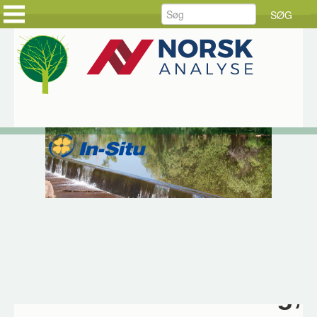
FORSIDE
FORSIDE
PRODUKTER
KUNDEHISTORIER
LØSNINGER
HOLD DIG AJOUR
SERVICE
BESTIL DINE VARER
RÅDGIVNING
BESTIL SERVICE
DOWNLOAD
JOB HOS CKE
OM CKE
KONTAKT OS
Hjem
Produkter
In-Situ
Level TROLL
In-Situ LevelTROLL
Korrosionsbestandig,