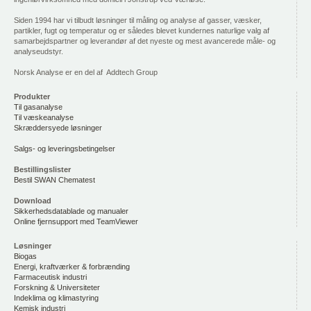
Siden 1994 har vi tilbudt løsninger til måling og analyse af gasser, væsker,
partikler, fugt og temperatur og er således blevet kundernes naturlige valg af
samarbejdspartner og leverandør af det nyeste og mest avancerede måle- og
analyseudstyr.
Norsk Analyse er en del af Addtech Group
Produkter
Til gasanalyse
Til væskeanalyse
Skræddersyede løsninger
Salgs- og leveringsbetingelser
Bestillingslister
Bestil SWAN Chematest
Download
Sikkerhedsdatablade og manualer
Online fjernsupport med TeamViewer
Løsninger
Biogas
Energi, kraftværker & forbrænding
Farmaceutisk industri
Forskning & Universiteter
Indeklima og klimastyring
Kemisk industri