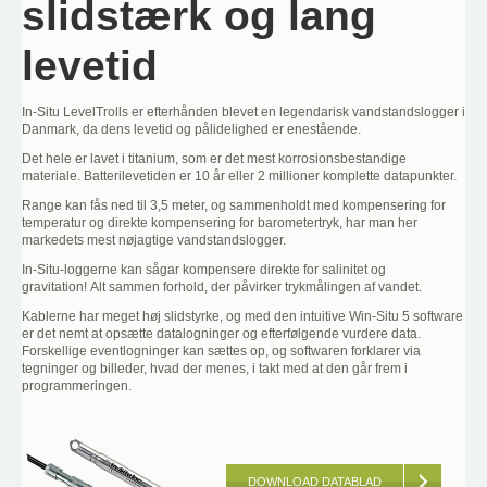
slidstærk og lang
levetid
In-Situ LevelTrolls er efterhånden blevet en legendarisk vandstandslogger i
Danmark, da dens levetid og pålidelighed er enestående.
Det hele er lavet i titanium, som er det mest korrosionsbestandige
materiale. Batterilevetiden er 10 år eller 2 millioner komplette datapunkter.
Range kan fås ned til 3,5 meter, og sammenholdt med kompensering for
temperatur og direkte kompensering for barometertryk, har man her
markedets mest nøjagtige vandstandslogger.
In-Situ-loggerne kan sågar kompensere direkte for salinitet og
gravitation!
Alt sammen forhold, der påvirker trykmålingen af vandet.
Kablerne har meget høj slidstyrke, og med den intuitive Win-Situ 5 software
er det nemt at opsætte datalogninger og efterfølgende vurdere data.
Forskellige eventlogninger kan sættes op, og softwaren forklarer via
tegninger og billeder, hvad der menes, i takt med at den går frem i
programmeringen.
DOWNLOAD DATABLAD